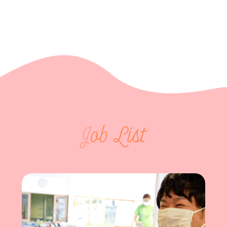
J
ob List