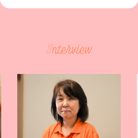
I
nterview